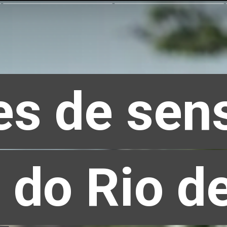
es de sen
es de sen
 do Rio d
 do Rio d