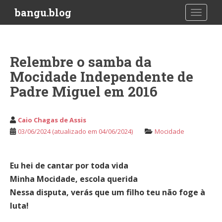
S
bangu.blog
TOGGLE
k
i
p
t
Relembre o samba da
o
Mocidade Independente de
m
a
Padre Miguel em 2016
i
n
c
Caio Chagas de Assis
o
03/06/2024
(atualizado em 04/06/2024)
Mocidade
n
t
e
Eu hei de cantar por toda vida
n
Minha Mocidade, escola querida
t
Nessa disputa, verás que um filho teu não foge à
luta!