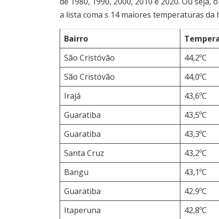
de 1980, 1990, 2000, 2010 e 2020. Ou seja,
a lista coma s 14 maiores temperaturas da h
Bairro
Tempera
São Cristóvão
44,2ºC
São Cristóvão
44,0ºC
Irajá
43,6ºC
Guaratiba
43,5ºC
Guaratiba
43,3ºC
Santa Cruz
43,2ºC
Bangu
43,1ºC
Guaratiba
42,9ºC
Itaperuna
42,8ºC