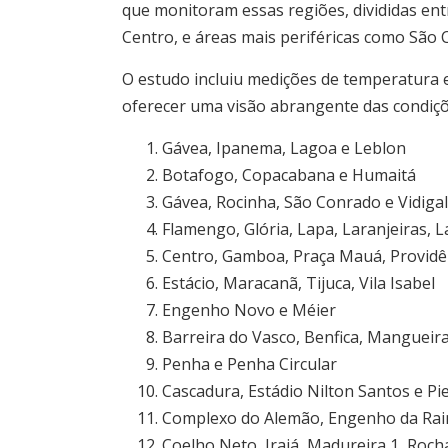
que monitoram essas regiões, divididas en
Centro, e áreas mais periféricas como São
O estudo incluiu medições de temperatura 
oferecer uma visão abrangente das condições
Gávea, Ipanema, Lagoa e Leblon
Botafogo, Copacabana e Humaitá
Gávea, Rocinha, São Conrado e Vidigal
Flamengo, Glória, Lapa, Laranjeiras,
Centro, Gamboa, Praça Mauá, Providên
Estácio, Maracanã, Tijuca, Vila Isabel
Engenho Novo e Méier
Barreira do Vasco, Benfica, Mangueira
Penha e Penha Circular
Cascadura, Estádio Nilton Santos e Pi
Complexo do Alemão, Engenho da Ra
Coelho Neto, Irajá, Madureira 1, Roch