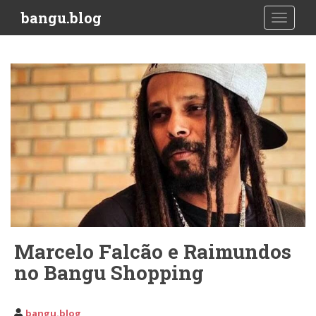
S
bangu.blog
TOGGLE
k
i
p
t
o
m
a
i
n
c
o
n
t
e
Marcelo Falcão e Raimundos
n
no Bangu Shopping
t
bangu.blog