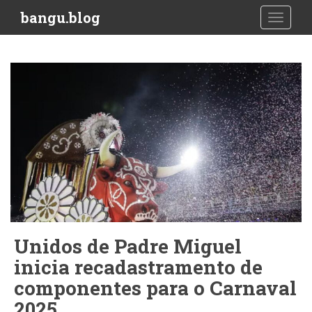
S
bangu.blog
TOGGLE
k
i
p
t
o
m
a
i
n
c
o
n
t
e
Unidos de Padre Miguel
n
inicia recadastramento de
t
componentes para o Carnaval
2025