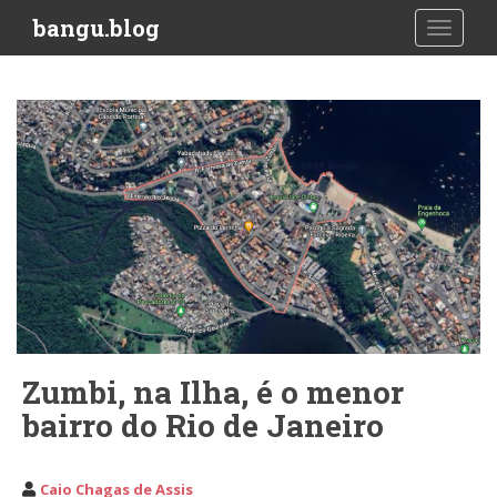
S
bangu.blog
TOGGLE
k
i
p
t
o
m
a
i
n
c
o
n
t
e
Zumbi, na Ilha, é o menor
n
bairro do Rio de Janeiro
t
Caio Chagas de Assis