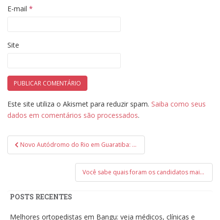
E-mail
*
Site
Este site utiliza o Akismet para reduzir spam.
Saiba como seus
dados em comentários são processados
.
Navegação
Novo Autódromo do Rio em Guaratiba: veja o que se sabe até o momento
de
Post
Você sabe quais foram os candidatos mais votados na Zona Oeste do Rio em 2020?
POSTS RECENTES
Melhores ortopedistas em Bangu: veja médicos, clínicas e