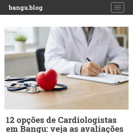
S
bangu.blog
TOGGLE
k
i
p
t
o
m
a
i
n
c
o
n
t
e
n
t
12 opções de Cardiologistas
em Bangu: veja as avaliações