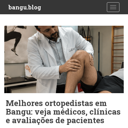
S
bangu.blog
TOGGLE
k
i
p
t
o
m
a
i
n
c
o
n
t
e
Melhores ortopedistas em
n
t
Bangu: veja médicos, clínicas
e avaliações de pacientes